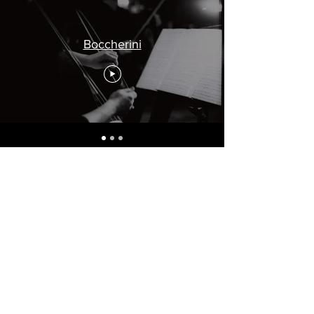
Boccherini
Die Kunst der Fuge
Watch Now